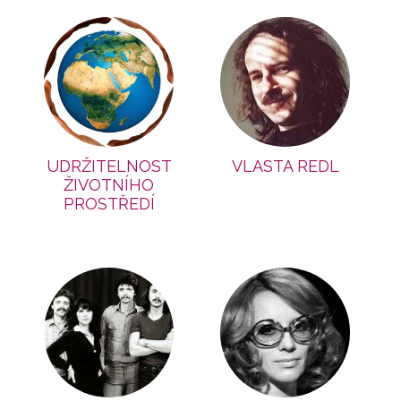
UDRŽITELNOST
VLASTA REDL
ŽIVOTNÍHO
PROSTŘEDÍ