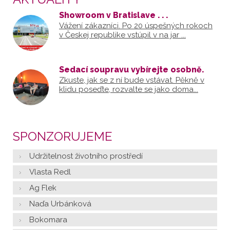
Showroom v Bratislave . . .
Vážení zákazníci. Po 20 úspešných rokoch
v Českej republike vstúpil v na jar ...
Sedací soupravu vybírejte osobně.
Zkuste, jak se z ní bude vstávat. Pěkně v
klidu poseďte, rozvalte se jako doma...
SPONZORUJEME
Udržitelnost životního prostředí
Vlasta Redl
Ag Flek
Naďa Urbánková
Bokomara