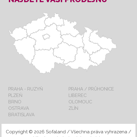
PRAHA - RUZYŇ
PRAHA / PRŮHONICE
PLZEŇ
LIBEREC
BRNO
OLOMOUC
OSTRAVA
ZLÍN
BRATISLAVA
Copyright © 2026 Sofaland / Všechna práva vyhrazena /