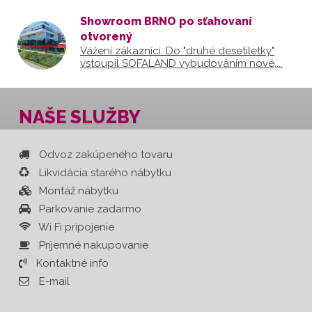
Showroom BRNO po sťahovaní
otvorený
Vážení zákazníci. Do "druhé desetiletky"
vstoupil SOFALAND vybudováním nové,...
NAŠE SLUŽBY
Odvoz zakúpeného tovaru
Likvidácia starého nábytku
Montáž nábytku
Parkovanie zadarmo
Wi Fi pripojenie
Príjemné nakupovanie
Kontaktné info
E-mail