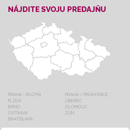
NÁJDITE SVOJU PREDAJŇU
PRAHA - RUZYŇ
PRAHA / PRŮHONICE
PLZEŇ
LIBEREC
BRNO
OLOMOUC
OSTRAVA
ZLÍN
BRATISLAVA