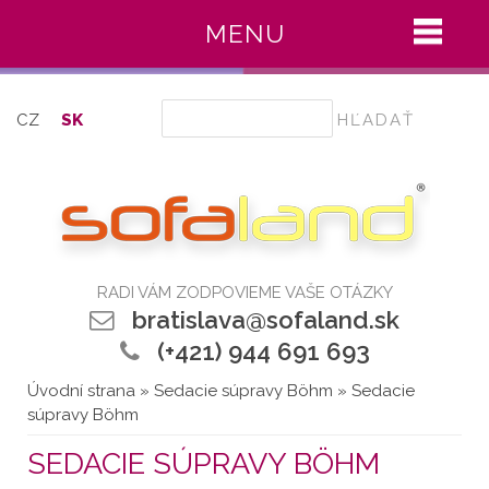
MENU
Hľadať
CZ
SK
RADI VÁM ZODPOVIEME VAŠE OTÁZKY
bratislava@sofaland.sk
(+421) 944 691 693
Úvodní strana
»
Sedacie súpravy Böhm
» Sedacie
súpravy Böhm
SEDACIE SÚPRAVY BÖHM