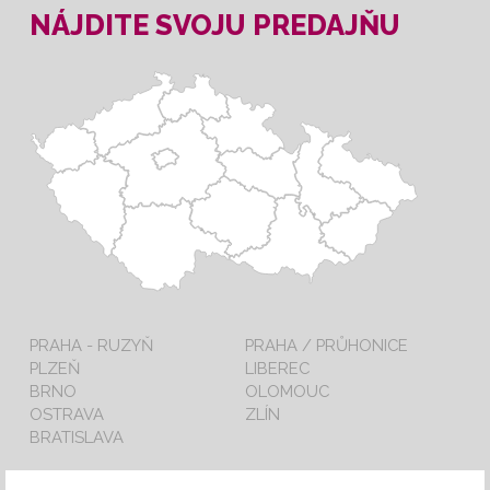
NÁJDITE SVOJU PREDAJŇU
PRAHA - RUZYŇ
PRAHA / PRŮHONICE
PLZEŇ
LIBEREC
BRNO
OLOMOUC
OSTRAVA
ZLÍN
BRATISLAVA