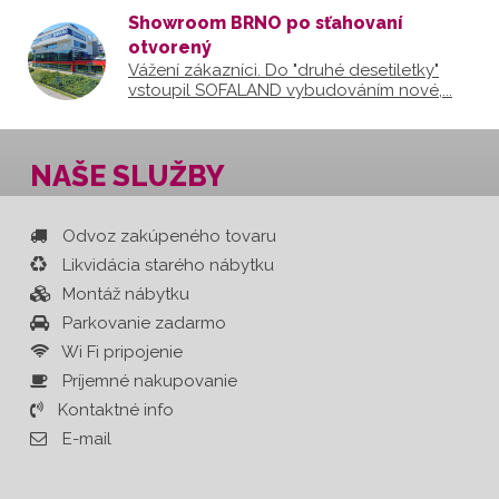
Showroom BRNO po sťahovaní
otvorený
Vážení zákazníci. Do "druhé desetiletky"
vstoupil SOFALAND vybudováním nové,...
NAŠE SLUŽBY
Odvoz zakúpeného tovaru
Likvidácia starého nábytku
Montáž nábytku
Parkovanie zadarmo
Wi Fi pripojenie
Príjemné nakupovanie
Kontaktné info
E-mail