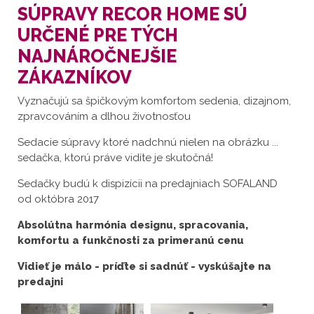
SÚPRAVY RECOR HOME SÚ
URČENÉ PRE TÝCH
NAJNÁROČNEJŠIE
ZÁKAZNÍKOV
Vyznačujú sa špičkovým komfortom sedenia, dizajnom,
zpravcováním a dlhou životnosťou
Sedacie súpravy ktoré nadchnú nielen na obrázku ...
sedačka, ktorú práve vidíte je skutočná!
Sedačky budú k dispizícii na predajniach SOFALAND
od októbra 2017
Absolútna harmónia designu, spracovania,
komfortu a funkčnosti za primeranú cenu
Vidieť je málo - príďte si sadnúť - vyskúšajte na
predajni